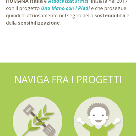
HUMANA Italia
e
Assocalzaturifici
, iniziata nel 2017
con il progetto
Una Mano con i Piedi
e che prosegue
quindi fruttuosamente nel segno della
sostenibilità
e
della
sensibilizzazione
.
NAVIGA FRA I PROGETTI